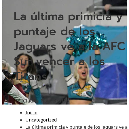
La última primicia y
puntaje de los
Jaguars ve a la AFC
Sur vencer a los
Titans
Claudia Nogueira
105
Inicio
Uncategorized
La última primicia y puntaje de los Jaguars ve a 