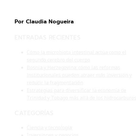
Por Claudia Nogueira
ENTRADAS RECIENTES
Cómo la microbiota intestinal actúa como el
segundo cerebro del cuerpo
Bosnia y Herzegovina: cómo las reformas
institucionales pueden atraer más inversión y
reducir la fragmentación
Estrategias para diversificar la economía de
Trinidad y Tobago más allá de los hidrocarburo
CATEGORÍAS
Ciencia y tecnología
Inversiones y negocios