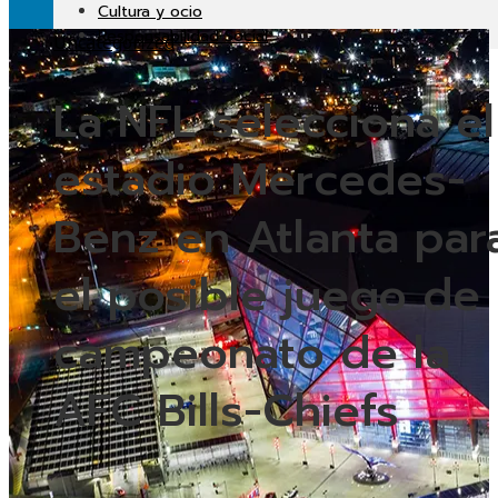
Cultura y ocio
Responsabilidad Social
Uncategorized
La NFL selecciona el
estadio Mercedes-
Benz en Atlanta par
el posible juego de
campeonato de la
AFC Bills-Chiefs