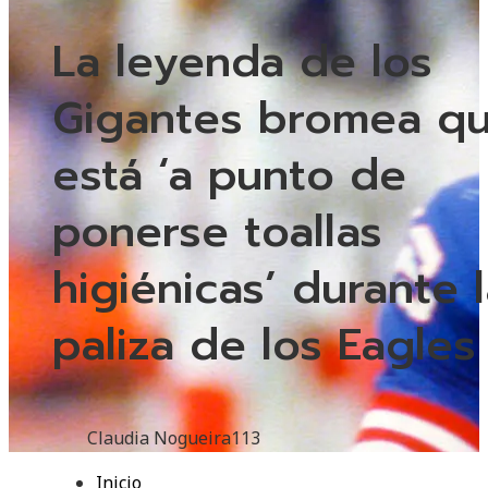
La leyenda de los
Gigantes bromea q
está ‘a punto de
ponerse toallas
higiénicas’ durante 
paliza de los Eagles
Claudia Nogueira
113
Inicio