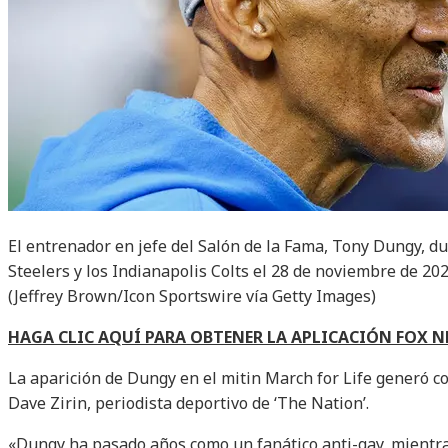
El entrenador en jefe del Salón de la Fama, Tony Dungy, du
Steelers y los Indianapolis Colts el 28 de noviembre de 202
(Jeffrey Brown/Icon Sportswire vía Getty Images)
HAGA CLIC AQUÍ PARA OBTENER LA APLICACIÓN FOX 
La aparición de Dungy en el mitin March for Life generó co
Dave Zirin, periodista deportivo de ‘The Nation’.
«Dungy ha pasado años como un fanático anti-gay, mientr