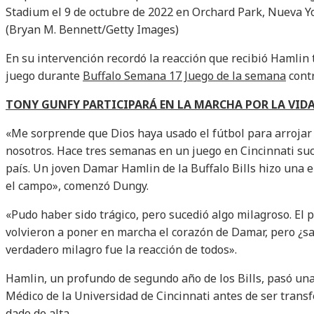
Stadium el 9 de octubre de 2022 en Orchard Park, Nueva Yo
(Bryan M. Bennett/Getty Images)
En su intervención recordó la reacción que recibió Hamlin t
juego durante
Buffalo Semana 17 Juego de la semana
contr
TONY GUNFY PARTICIPARÁ EN LA MARCHA POR LA VIDA
«Me sorprende que Dios haya usado el fútbol para arrojar 
nosotros. Hace tres semanas en un juego en Cincinnati su
país. Un joven Damar Hamlin de la Buffalo Bills hizo una e
el campo», comenzó Dungy.
«Pudo haber sido trágico, pero sucedió algo milagroso. El 
volvieron a poner en marcha el corazón de Damar, pero ¿sa
verdadero milagro fue la reacción de todos».
Hamlin, un profundo de segundo año de los Bills, pasó un
Médico de la Universidad de Cincinnati antes de ser transf
dado de alta.