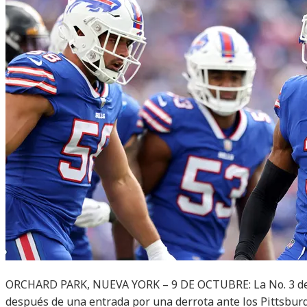
ORCHARD PARK, NUEVA YORK – 9 DE OCTUBRE: La No. 3 de B
después de una entrada por una derrota ante los Pittsbur