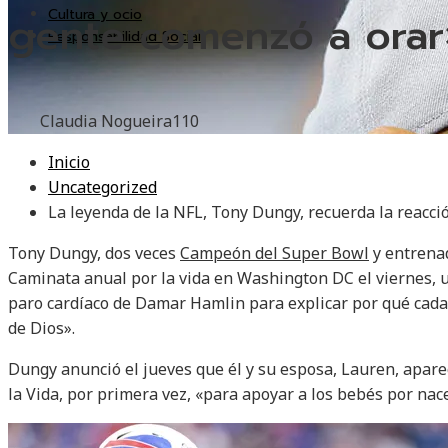
Cultura y ocio
gente comenzó a orar
Responsabilidad Social
Claudia Nogueira
110
Inicio
Uncategorized
La leyenda de la NFL, Tony Dungy, recuerda la reacci
Tony Dungy, dos veces
Campeón del Super Bowl
y entrenad
Caminata anual por la vida en Washington DC el viernes, ut
paro cardíaco de Damar Hamlin para explicar por qué cada 
de Dios».
Dungy anunció el jueves que él y su esposa, Lauren, aparec
la Vida, por primera vez, «para apoyar a los bebés por nac