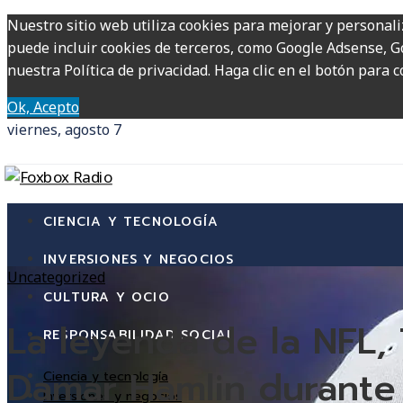
Nuestro sitio web utiliza cookies para mejorar y personali
puede incluir cookies de terceros, como Google Adsense, Go
nuestra Política de privacidad. Haga clic en el botón para c
Ok, Acepto
viernes, agosto 7
CIENCIA Y TECNOLOGÍA
INVERSIONES Y NEGOCIOS
Uncategorized
CULTURA Y OCIO
La leyenda de la NFL,
RESPONSABILIDAD SOCIAL
Damar Hamlin durante 
Ciencia y tecnología
Inversiones y negocios