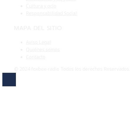
Cultura y ocio
Responsabilidad Social
MAPA DEL SITIO
Aviso Legal
Quiénes somos
Contacto
© 2024 foxbox-radio Todos los derechos Reservados.