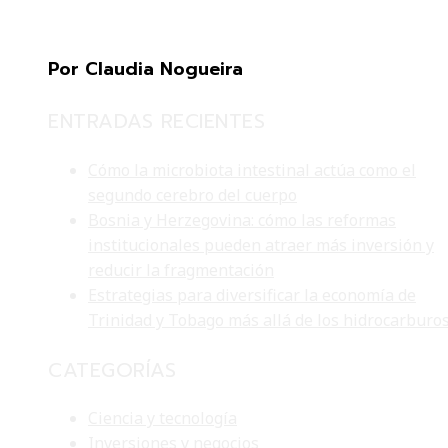
Por Claudia Nogueira
ENTRADAS RECIENTES
Cómo la microbiota intestinal actúa como el
segundo cerebro del cuerpo
Bosnia y Herzegovina: cómo las reformas
institucionales pueden atraer más inversión y
reducir la fragmentación
Estrategias para diversificar la economía de
Trinidad y Tobago más allá de los hidrocarburo
CATEGORÍAS
Ciencia y tecnología
Inversiones y negocios