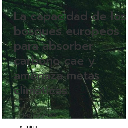
La capacidad de los
bosques europeos
para absorber
carbono cae y
amenaza metas
climáticas
Jorge Latorre
85
Inicio