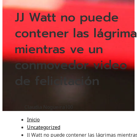
JJ Watt no puede
contener las lágrima
mientras ve un
conmovedor video
de felicitación
Claudia Nogueira
100
Inicio
Uncategorized
JJ Watt no puede contener las lágrimas mientra