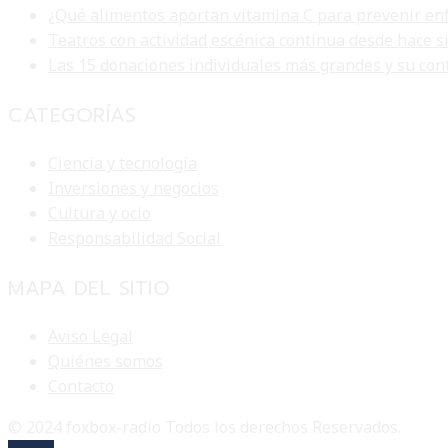
¿Qué alimentos aportan vitamina C para prevenir en
Teatros con actividad escénica continua desde hace s
Las 15 donaciones individuales más grandes y su con
CATEGORÍAS
Ciencia y tecnología
Inversiones y negocios
Cultura y ocio
Responsabilidad Social
MAPA DEL SITIO
Aviso Legal
Quiénes somos
Contacto
© 2024 foxbox-radio Todos los derechos Reservados.