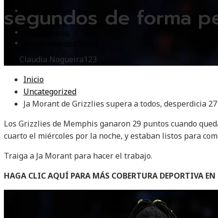
segundos de forma pe
Ciencia y tecnología
Inversiones y negocios
Cultura y ocio
Responsabilidad Social
Claudia Nogueira
123
Inicio
Uncategorized
Ja Morant de Grizzlies supera a todos, desperdicia 2
Los Grizzlies de Memphis ganaron 29 puntos cuando queda
cuarto el miércoles por la noche, y estaban listos para co
Traiga a Ja Morant para hacer el trabajo.
HAGA CLIC AQUÍ PARA MÁS COBERTURA DEPORTIVA E