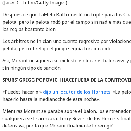
(Jared C. Tilton/Getty Images)
Después de que LaMelo Ball conectó un triple para los Char
pelota, pero la pelota rodó por el campo sin nadie más q
las reglas bastante bien.
Los árbitros no inician una cuenta regresiva por violacion
pelota, pero el reloj del juego seguía funcionando.
Así, Morant ni siquiera se molestó en tocar el balón vivo 
sin ningún tipo de sanción.
SPURS’ GREGG POPOVICH HACE FUERA DE LA CONTROVE
«Puedes hacerlo,»
dijo un locutor de los Hornets
. «La pel
hacerlo hasta la medianoche de esta noche».
Mientras Morant se paraba sobre el balón, los entrenadore
cualquiera se le acercara. Terry Rozier de los Hornets fina
defensiva, por lo que Morant finalmente lo recogió.