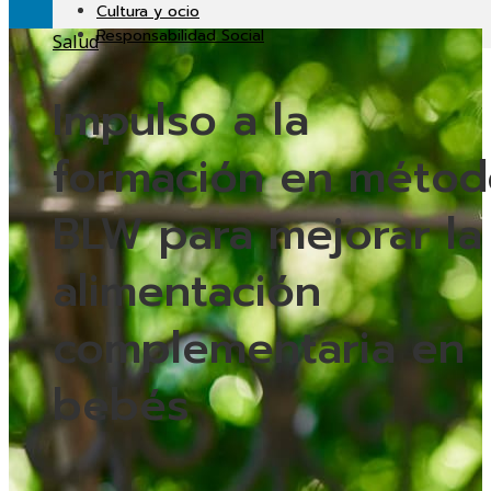
Cultura y ocio
Responsabilidad Social
Salud
Impulso a la
formación en métod
BLW para mejorar la
alimentación
complementaria en
bebés