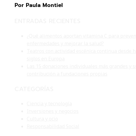
Por Paula Montiel
ENTRADAS RECIENTES
¿Qué alimentos aportan vitamina C para preven
enfermedades y mejorar la salud?
Teatros con actividad escénica continua desde 
siglos en Europa
Las 15 donaciones individuales más grandes y s
contribución a fundaciones propias
CATEGORÍAS
Ciencia y tecnología
Inversiones y negocios
Cultura y ocio
Responsabilidad Social