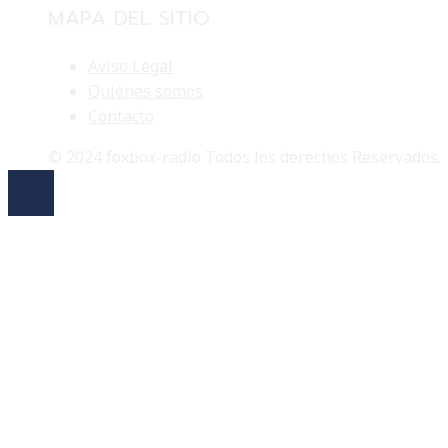
MAPA DEL SITIO
Aviso Legal
Quiénes somos
Contacto
© 2024 foxbox-radio Todos los derechos Reservados.