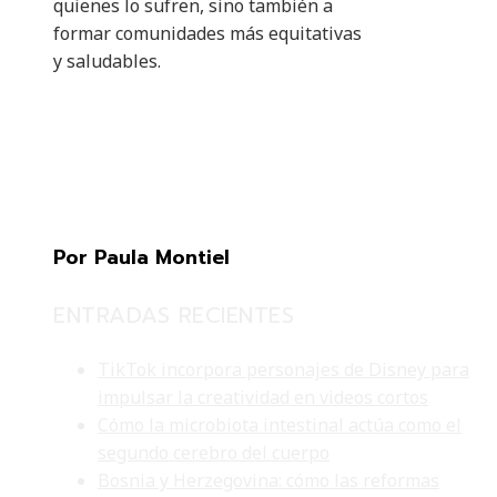
quienes lo sufren, sino también a
formar comunidades más equitativas
y saludables.
Por Paula Montiel
ENTRADAS RECIENTES
TikTok incorpora personajes de Disney para
impulsar la creatividad en videos cortos
Cómo la microbiota intestinal actúa como el
segundo cerebro del cuerpo
Bosnia y Herzegovina: cómo las reformas