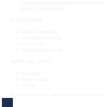
institucionales pueden atraer más inversión y
reducir la fragmentación
CATEGORÍAS
Ciencia y tecnología
Inversiones y negocios
Cultura y ocio
Responsabilidad Social
MAPA DEL SITIO
Aviso Legal
Quiénes somos
Contacto
© 2024 foxbox-radio Todos los derechos Reservados.