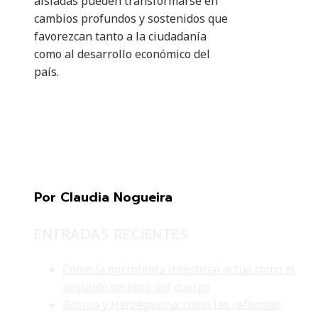
aisladas pueden transformarse en
cambios profundos y sostenidos que
favorezcan tanto a la ciudadanía
como al desarrollo económico del
país.
Por Claudia Nogueira
ENTRADAS RECIENTES
Cómo la microbiota intestinal actúa como el
segundo cerebro del cuerpo
Bosnia y Herzegovina: cómo las reformas