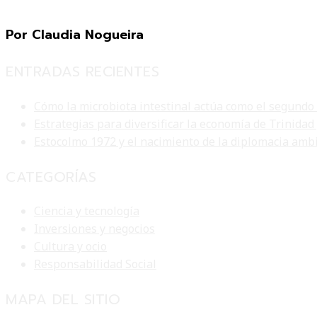
Por Claudia Nogueira
ENTRADAS RECIENTES
Cómo la microbiota intestinal actúa como el segundo
Estrategias para diversificar la economía de Trinidad
Estocolmo 1972 y el nacimiento de la diplomacia am
CATEGORÍAS
Ciencia y tecnología
Inversiones y negocios
Cultura y ocio
Responsabilidad Social
MAPA DEL SITIO