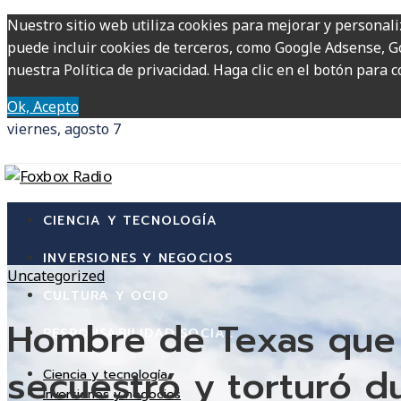
Nuestro sitio web utiliza cookies para mejorar y personali
puede incluir cookies de terceros, como Google Adsense, Go
nuestra Política de privacidad. Haga clic en el botón para c
Ok, Acepto
viernes, agosto 7
CIENCIA Y TECNOLOGÍA
INVERSIONES Y NEGOCIOS
Uncategorized
CULTURA Y OCIO
Hombre de Texas que 
RESPONSABILIDAD SOCIAL
secuestró y torturó du
Ciencia y tecnología
Inversiones y negocios