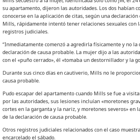
Mills secuestró a la mujer, identificada solo como JW, el 24
su apartamento, dijeron las autoridades. Los dos habían 
conocerse en la aplicación de citas, según una declaració
Mills, rápidamente intentó tener relaciones sexuales con 
registros judiciales.
“Inmediatamente comenzó a agredirla físicamente y no la de
declaración de causa probable. La mujer dijo a las autori
con el «puño cerrado», él «tomaba un destornillador y la 
Durante sus cinco días en cautiverio, Mills no le proporci
causa probable.
Pudo escapar del apartamento cuando Mills se fue a visita
por las autoridades, sus lesiones incluían «moretones gr
cortes en la garganta y la nariz, y moretones severos» en 
de la declaración de causa probable.
Otros registros judiciales relacionados con el caso muestra
encarcelado el sábado.