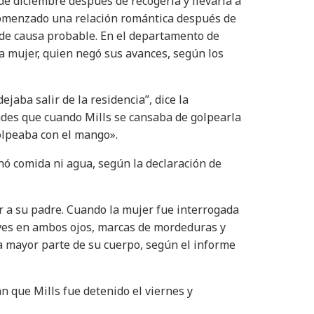
 de diciembre después de recogerla y llevarla a
comenzado una relación romántica después de
n de causa probable. En el departamento de
la mujer, quien negó sus avances, según los
jaba salir de la residencia”, dice la
dades que cuando Mills se cansaba de golpearla
golpeaba con el mango».
onó comida ni agua, según la declaración de
r a su padre. Cuando la mujer fue interrogada
aves en ambos ojos, marcas de mordeduras y
la mayor parte de su cuerpo, según el informe
n que Mills fue detenido el viernes y