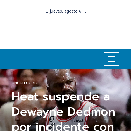
jueves, agosto 6
UNCATEGORIZED
Heat suspende a
Dewayne Dedmon
por incidente con