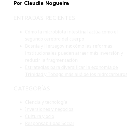
Por Claudia Nogueira
ENTRADAS RECIENTES
Cómo la microbiota intestinal actúa como el
segundo cerebro del cuerpo
Bosnia y Herzegovina: cómo las reformas
institucionales pueden atraer más inversión y
reducir la fragmentación
Estrategias para diversificar la economía de
Trinidad y Tobago más allá de los hidrocarburo
CATEGORÍAS
Ciencia y tecnología
Inversiones y negocios
Cultura y ocio
Responsabilidad Social