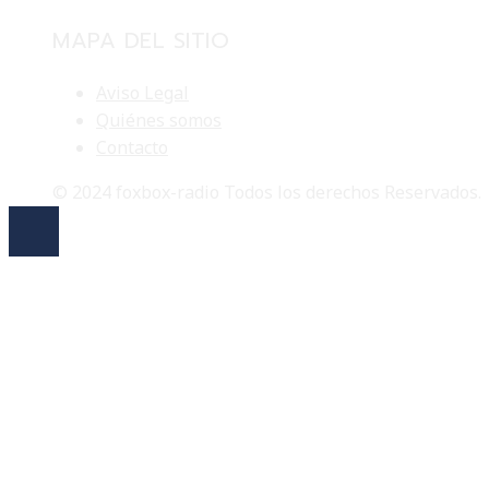
MAPA DEL SITIO
Aviso Legal
Quiénes somos
Contacto
© 2024 foxbox-radio Todos los derechos Reservados.