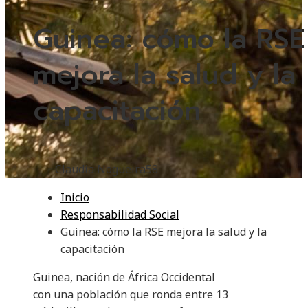
Guinea: cómo la RSE
mejora la salud y la
capacitación
Claudia Nogueira
58
Inicio
Responsabilidad Social
Guinea: cómo la RSE mejora la salud y la
capacitación
Guinea, nación de África Occidental
con una población que ronda entre 13