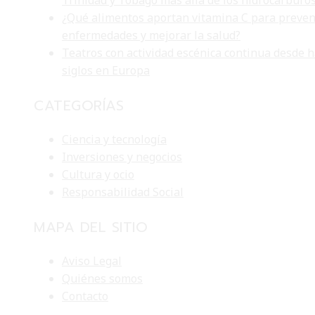
Trinidad y Tobago más allá de los hidrocarburo
¿Qué alimentos aportan vitamina C para preven
enfermedades y mejorar la salud?
Teatros con actividad escénica continua desde 
siglos en Europa
CATEGORÍAS
Ciencia y tecnología
Inversiones y negocios
Cultura y ocio
Responsabilidad Social
MAPA DEL SITIO
Aviso Legal
Quiénes somos
Contacto