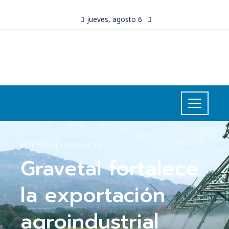
jueves, agosto 6
INVERSIONES Y NEGOCIOS
Gravetal fortalece
la exportación
agroindustrial