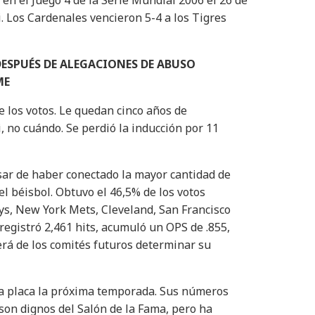
 en el Juego 4 de la Serie Mundial 2006 el 26 de
. Los Cardenales vencieron 5-4 a los Tigres
DESPUÉS DE ALEGACIONES DE ABUSO
ME
e los votos. Le quedan cinco años de
i, no cuándo. Se perdió la inducción por 11
pesar de haber conectado la mayor cantidad de
el béisbol. Obtuvo el 46,5% de los votos
ys, New York Mets, Cleveland, San Francisco
registró 2,461 hits, acumuló un OPS de .855,
rá de los comités futuros determinar su
na placa la próxima temporada. Sus números
son dignos del Salón de la Fama, pero ha