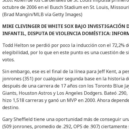
Scott Rolen de los Cardenales de St. Louis impulsa primero
octubre de 2006 en el Busch Stadium en St. Louis, Missouri
(Brad Mangin/MLB vía Getty Images)
MIKE CLEVINGER DE WHITE SOX BAJO INVESTIGACIÓN 
INFANTIL, DISPUTA DE VIOLENCIA DOMÉSTICA: INFOR
Todd Helton se perdió por poco la inducción con el 72,2% d
elegibilidad, por lo que en este punto es una cuestión de s
votos.
Sin embargo, ese es el final de la línea para Jeff Kent, a 
jonrones (351) por cualquier segunda base en la historia d
después de una carrera de 17 años con los Toronto Blue Ja
Giants, Houston Astros y Los Angeles Dodgers. Bateó .290, 
hizo 1,518 carreras y ganó un MVP en 2000. Ahora depende
destino.
Gary Sheffield tiene una oportunidad más de conseguir u
(509 jonrones, promedio de .292, OPS de .907) ciertamente 