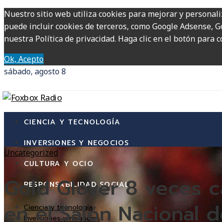
Nuestro sitio web utiliza cookies para mejorar y personali
puede incluir cookies de terceros, como Google Adsense, Go
nuestra Política de privacidad. Haga clic en el botón para c
Ok, Acepto
sábado, agosto 8
CIENCIA Y TECNOLOGÍA
INVERSIONES Y NEGOCIOS
Uncategorized
CULTURA Y OCIO
Gold Glover 8 veces c
RESPONSABILIDAD SOCIAL
en el Salón Nacional d
Ciencia y tecnología
Inversiones y negocios