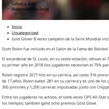
Cultura y ocio
Responsabilidad Social
Claudia Nogueira
82
Inicio
Uncategorized
Gold Glover 8 veces campeón de la Serie Mundial incl
Scott Rolen fue incluido en el Salón de la Fama del Béisbol
El excardenal de St. Louis, en su sexta votación, obtuvo el 
su primer año en 2018 (los jugadores necesitan el 75% para
Rolen registró 2077 hits en su carrera, así como 316 jonro
de 17 años. Rolen bateó .281 en su carrera y es uno de los c
300 jonrones y 1,200 carreras impulsadas junto con Chippe
Entre los jugadores no activos, el siete veces OPS All-Star 
los tiempos; también ganó ocho premios Gold Glove.