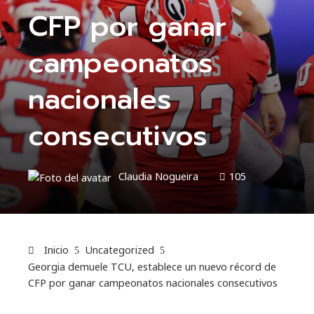
CFP por ganar
campeonatos
nacionales
consecutivos
Claudia Nogueira
105
Inicio
Uncategorized
Georgia demuele TCU, establece un nuevo récord de
CFP por ganar campeonatos nacionales consecutivos