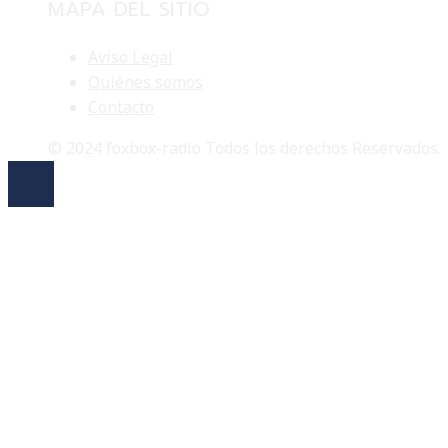
MAPA DEL SITIO
Aviso Legal
Quiénes somos
Contacto
© 2024 foxbox-radio Todos los derechos Reservados.