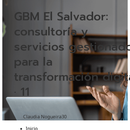
GBM El Salvador:
consultoría y
servicios gestionad
para la
transformación digit
· 11
Claudia Nogueira
30
Inicio