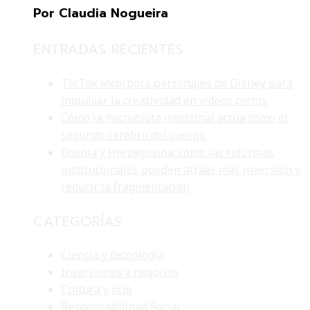
Por Claudia Nogueira
ENTRADAS RECIENTES
TikTok incorpora personajes de Disney para
impulsar la creatividad en videos cortos
Cómo la microbiota intestinal actúa como el
segundo cerebro del cuerpo
Bosnia y Herzegovina: cómo las reformas
institucionales pueden atraer más inversión y
reducir la fragmentación
CATEGORÍAS
Ciencia y tecnología
Inversiones y negocios
Cultura y ocio
Responsabilidad Social