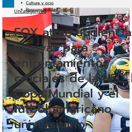
Cultura y ocio
Responsabilidad Social
Uncategorized
FOX atrae audiencia
masivas para
enfrentamientos
cruciales de la NFL, 
Copa Mundial y el
fútbol americano
universitario