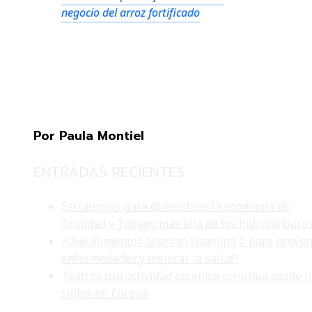
negocio del arroz fortificado
Por Paula Montiel
ENTRADAS RECIENTES
Estrategias para diversificar la economía de
Trinidad y Tobago más allá de los hidrocarburo
¿Qué alimentos aportan vitamina C para preven
enfermedades y mejorar la salud?
Teatros con actividad escénica continua desde 
siglos en Europa