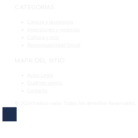
CATEGORÍAS
Ciencia y tecnología
Inversiones y negocios
Cultura y ocio
Responsabilidad Social
MAPA DEL SITIO
Aviso Legal
Quiénes somos
Contacto
© 2024 foxbox-radio Todos los derechos Reservados.