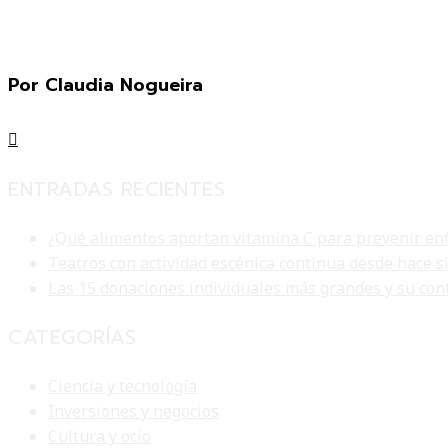
Por Claudia Nogueira
ENTRADAS RECIENTES
¿Qué alimentos aportan vitamina C para prevenir en
Teatros con actividad escénica continua desde hace s
Las 15 donaciones individuales más grandes y su con
CATEGORÍAS
Ciencia y tecnología
Inversiones y negocios
Cultura y ocio