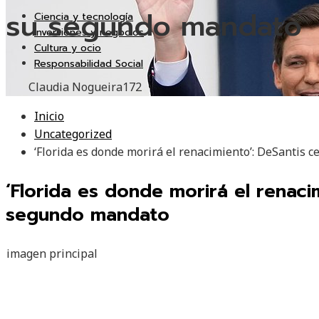
su segundo mandato
Ciencia y tecnología
Inversiones y negocios
Cultura y ocio
Responsabilidad Social
Claudia Nogueira
172
Inicio
Uncategorized
‘Florida es donde morirá el renacimiento’: DeSantis
‘Florida es donde morirá el renaci
segundo mandato
imagen principal