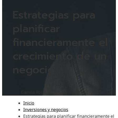
Estrategias para
planificar
financieramente el
crecimiento de un
negocio
Camila Rojas
122
Inicio
Inversiones y negocios
Estrategias para planificar financieramente el