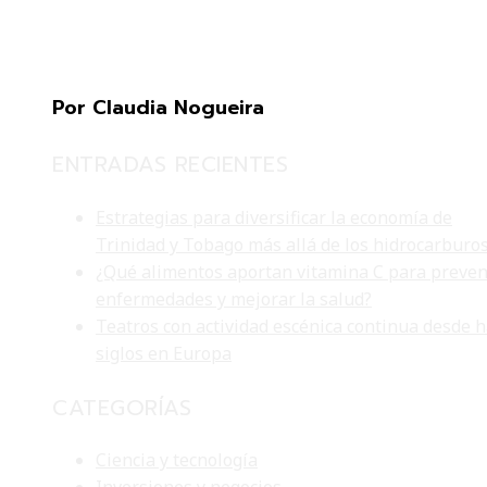
Por Claudia Nogueira
ENTRADAS RECIENTES
Estrategias para diversificar la economía de
Trinidad y Tobago más allá de los hidrocarburo
¿Qué alimentos aportan vitamina C para preven
enfermedades y mejorar la salud?
Teatros con actividad escénica continua desde 
siglos en Europa
CATEGORÍAS
Ciencia y tecnología