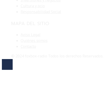
Inversiones y negocios
Cultura y ocio
Responsabilidad Social
MAPA DEL SITIO
Aviso Legal
Quiénes somos
Contacto
© 2024 foxbox-radio Todos los derechos Reservados.