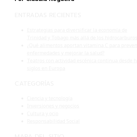
ENTRADAS RECIENTES
Estrategias para diversificar la economía de
Trinidad y Tobago más allá de los hidrocarburo
¿Qué alimentos aportan vitamina C para preven
enfermedades y mejorar la salud?
Teatros con actividad escénica continua desde 
siglos en Europa
CATEGORÍAS
Ciencia y tecnología
Inversiones y negocios
Cultura y ocio
Responsabilidad Social
MAPA DEL SITIO