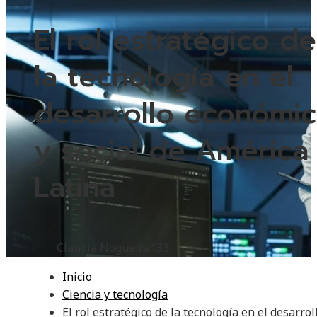
El rol estratégico de
la tecnología en el
desarrollo económi
y social de América
Latina
Claudia Nogueira
133
Inicio
Ciencia y tecnología
El rol estratégico de la tecnología en el desarrol