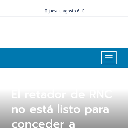
jueves, agosto 6
UNCATEGORIZED
El retador de RNC
no está listo para
conceder a