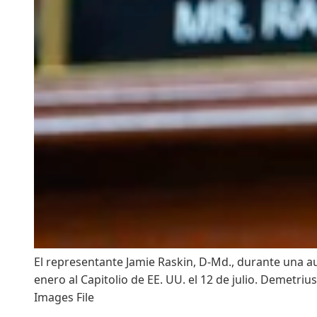
El representante Jamie Raskin, D-Md., durante una au
enero al Capitolio de EE. UU. el 12 de julio.
Demetrius
Images File