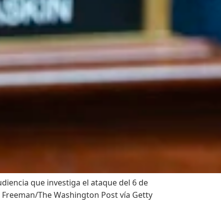
diencia que investiga el ataque del 6 de
 Freeman/The Washington Post vía Getty