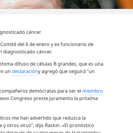
agnosticado cáncer
Comité del 6 de enero y ex funcionario de
an diagnosticado cáncer.
nfoma difuso de células B grandes, que es una
 en un
declaración
y agregó que seguirá “un
s compañeros demócratas para ser el
miembro
uevo Congreso preste juramento la próxima
dicos me han advertido que reduzca la
 y otros virus”, dijo Raskin. «El pronóstico
ente después de cuatro meses de tratamiento».