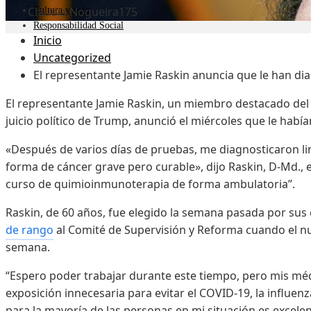
Claudia Nogueira
175
Cultura y ocio
Responsabilidad Social
Inicio
Uncategorized
El representante Jamie Raskin anuncia que le han di
El representante Jamie Raskin, un miembro destacado del 
juicio político de Trump, anunció el miércoles que le habí
«Después de varios días de pruebas, me diagnosticaron li
forma de cáncer grave pero curable», dijo Raskin, D-Md.,
curso de quimioinmunoterapia de forma ambulatoria”.
Raskin, de 60 años, fue elegido la semana pasada por su
de rango
al Comité de Supervisión y Reforma cuando el n
semana.
“Espero poder trabajar durante este tiempo, pero mis mé
exposición innecesaria para evitar el COVID-19, la influenza
para la mayoría de las personas en mi situación es excel