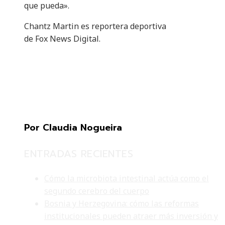
que pueda».
Chantz Martin es reportera deportiva
de Fox News Digital.
Por Claudia Nogueira
ENTRADAS RECIENTES
Cómo la microbiota intestinal actúa como el
segundo cerebro del cuerpo
Bosnia y Herzegovina: cómo las reformas
institucionales pueden atraer más inversión y