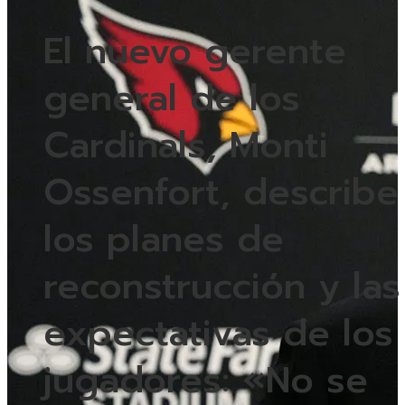
El nuevo gerente
general de los
Cardinals, Monti
Ossenfort, describe
los planes de
reconstrucción y las
expectativas de los
jugadores: «No se