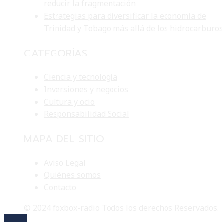
reducir la fragmentación
Estrategias para diversificar la economía de
Trinidad y Tobago más allá de los hidrocarburo
CATEGORÍAS
Ciencia y tecnología
Inversiones y negocios
Cultura y ocio
Responsabilidad Social
MAPA DEL SITIO
Aviso Legal
Quiénes somos
Contacto
© 2024 foxbox-radio Todos los derechos Reservados.