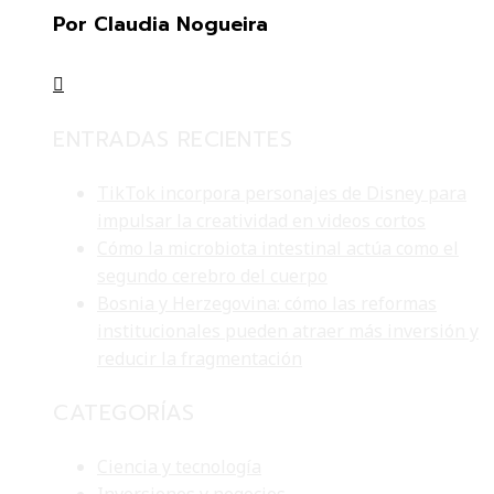
Por Claudia Nogueira
ENTRADAS RECIENTES
TikTok incorpora personajes de Disney para
impulsar la creatividad en videos cortos
Cómo la microbiota intestinal actúa como el
segundo cerebro del cuerpo
Bosnia y Herzegovina: cómo las reformas
institucionales pueden atraer más inversión y
reducir la fragmentación
CATEGORÍAS
Ciencia y tecnología
Inversiones y negocios