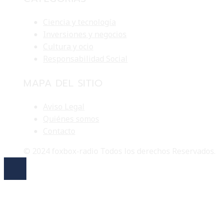
Ciencia y tecnología
Inversiones y negocios
Cultura y ocio
Responsabilidad Social
MAPA DEL SITIO
Aviso Legal
Quiénes somos
Contacto
© 2024 foxbox-radio Todos los derechos Reservados.