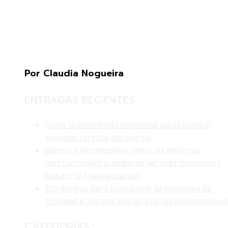
Por Claudia Nogueira
ENTRADAS RECIENTES
Cómo la microbiota intestinal actúa como el
segundo cerebro del cuerpo
Bosnia y Herzegovina: cómo las reformas
institucionales pueden atraer más inversión y
reducir la fragmentación
Estrategias para diversificar la economía de
Trinidad y Tobago más allá de los hidrocarburo
CATEGORÍAS