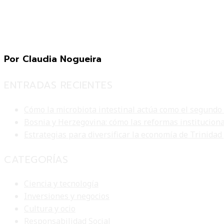
Por Claudia Nogueira
ENTRADAS RECIENTES
Cómo la microbiota intestinal actúa como el segundo
Bosnia y Herzegovina: cómo las reformas institucion
Estrategias para diversificar la economía de Trinidad
CATEGORÍAS
Ciencia y tecnología
Inversiones y negocios
Cultura y ocio
Responsabilidad Social