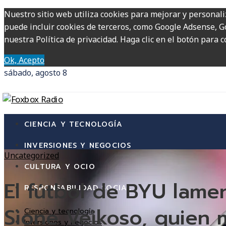
Nuestro sitio web utiliza cookies para mejorar y personali
puede incluir cookies de terceros, como Google Adsense, Go
nuestra Política de privacidad. Haga clic en el botón para c
Ok, Acepto
sábado, agosto 8
CIENCIA Y TECNOLOGÍA
INVERSIONES Y NEGOCIOS
Uncategorized
CULTURA Y OCIO
El fútbol de BYU lamen
RESPONSABILIDAD SOCIAL
Sione Veikoso, quien 
Ciencia y tecnología
Inversiones y negocios