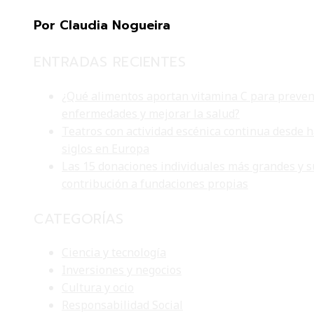
Por Claudia Nogueira
ENTRADAS RECIENTES
¿Qué alimentos aportan vitamina C para preven
enfermedades y mejorar la salud?
Teatros con actividad escénica continua desde 
siglos en Europa
Las 15 donaciones individuales más grandes y s
contribución a fundaciones propias
CATEGORÍAS
Ciencia y tecnología
Inversiones y negocios
Cultura y ocio
Responsabilidad Social