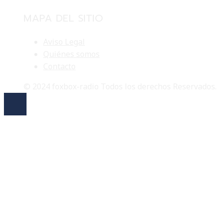
MAPA DEL SITIO
Aviso Legal
Quiénes somos
Contacto
© 2024 foxbox-radio Todos los derechos Reservados.