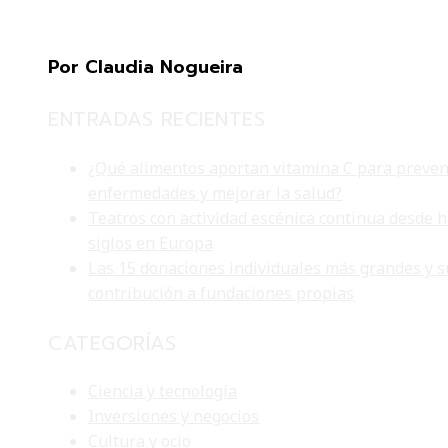
Por Claudia Nogueira
ENTRADAS RECIENTES
¿Qué alimentos aportan vitamina C para preven
enfermedades y mejorar la salud?
Teatros con actividad escénica continua desde 
siglos en Europa
Las 15 donaciones individuales más grandes y s
contribución a fundaciones propias
CATEGORÍAS
Ciencia y tecnología
Inversiones y negocios
Cultura y ocio