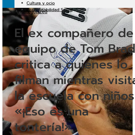
Cultura y ocio
Responsabilidad Social
Uncategorized
El ex compañero de
equipo de Tom Bra
critica a quienes lo
filman mientras visit
la escuela con niños
«¡Eso es una
tontería!»