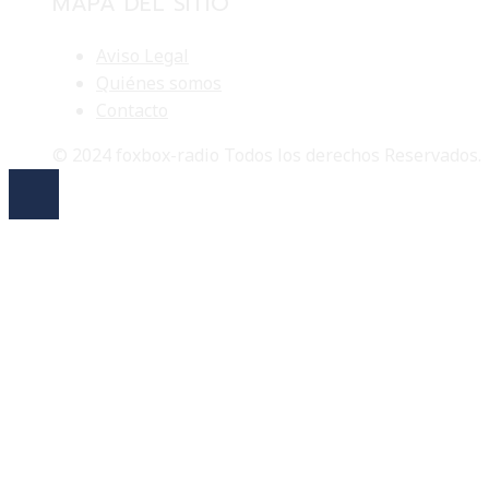
MAPA DEL SITIO
Aviso Legal
Quiénes somos
Contacto
© 2024 foxbox-radio Todos los derechos Reservados.