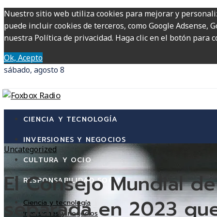
Nuestro sitio web utiliza cookies para mejorar y personali
puede incluir cookies de terceros, como Google Adsense, Go
nuestra Política de privacidad. Haga clic en el botón para c
Ok, Acepto
sábado, agosto 8
CIENCIA Y TECNOLOGÍA
INVERSIONES Y NEGOCIOS
Uncategorized
CULTURA Y OCIO
El Consejo Mundial de
RESPONSABILIDAD SOCIAL
separada en 2023 que s
Ciencia y tecnología
Inversiones y negocios