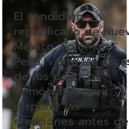
El candidato
republicano de Nue
México, Solomon
Peña, visitó las casa
de los políticos
demócratas para
disputar las
elecciones antes de