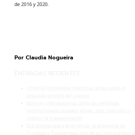
de 2016 y 2020.
Por Claudia Nogueira
ENTRADAS RECIENTES
Cómo la microbiota intestinal actúa como el
segundo cerebro del cuerpo
Bosnia y Herzegovina: cómo las reformas
institucionales pueden atraer más inversión y
reducir la fragmentación
Estrategias para diversificar la economía de
Trinidad y Tobago más allá de los hidrocarburo