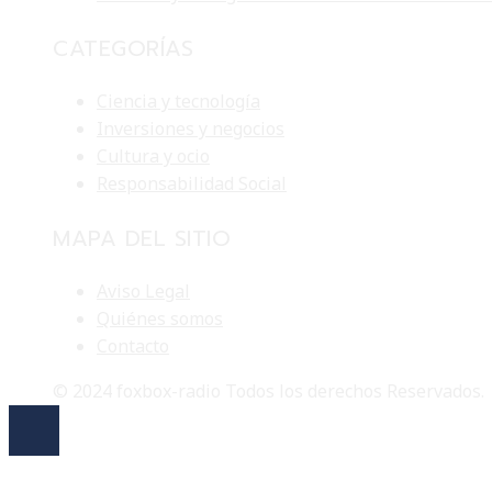
CATEGORÍAS
Ciencia y tecnología
Inversiones y negocios
Cultura y ocio
Responsabilidad Social
MAPA DEL SITIO
Aviso Legal
Quiénes somos
Contacto
© 2024 foxbox-radio Todos los derechos Reservados.