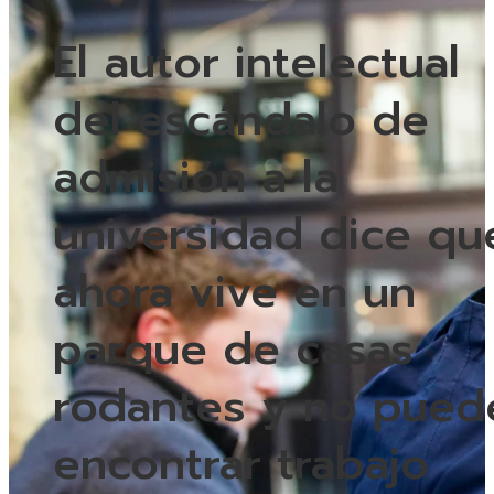
El autor intelectual
del escándalo de
admisión a la
universidad dice qu
ahora vive en un
parque de casas
rodantes y no pued
encontrar trabajo