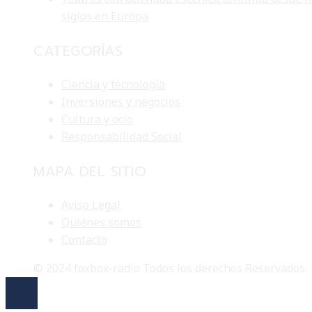
siglos en Europa
CATEGORÍAS
Ciencia y tecnología
Inversiones y negocios
Cultura y ocio
Responsabilidad Social
MAPA DEL SITIO
Aviso Legal
Quiénes somos
Contacto
© 2024 foxbox-radio Todos los derechos Reservados.