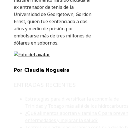
hasta el momento ha sido dictada al
ex entrenador de tenis de la
Universidad de Georgetown, Gordon
Ernst, quien fue sentenciado a dos
años y medio de prisión por
embolsarse más de tres millones de
dólares en sobornos.
Por Claudia Nogueira
ENTRADAS RECIENTES
Estrategias para diversificar la economía de
Trinidad y Tobago más allá de los hidrocarburo
¿Qué alimentos aportan vitamina C para preven
enfermedades y mejorar la salud?
Teatros con actividad escénica continua desde 