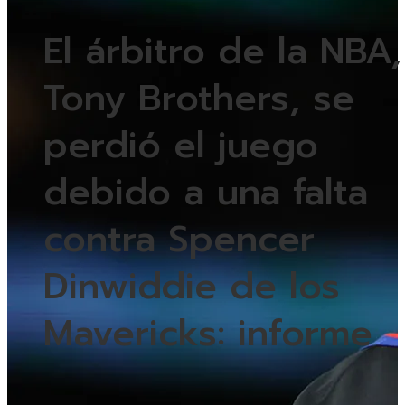
El árbitro de la NBA,
Tony Brothers, se
perdió el juego
debido a una falta
contra Spencer
Dinwiddie de los
Mavericks: informe