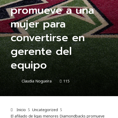
promueve a una
mujer para
convertirse en
gerente del
equipo
Claudia Nogueira
115
Inicio
Uncategorized
El afiliado de ligas menores Diamondbacks promueve