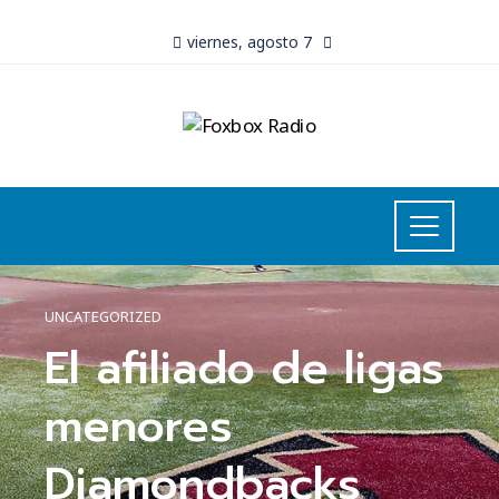
viernes, agosto 7
UNCATEGORIZED
El afiliado de ligas
menores
Diamondbacks