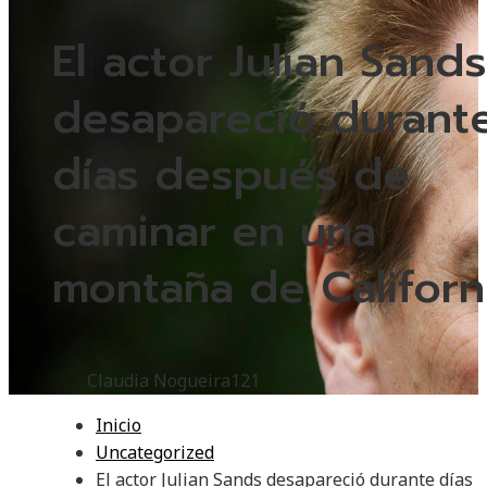
El actor Julian Sands
desapareció durant
días después de
caminar en una
montaña de Californ
Claudia Nogueira
121
Inicio
Uncategorized
El actor Julian Sands desapareció durante días