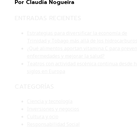
Por Claudia Nogueira
ENTRADAS RECIENTES
Estrategias para diversificar la economía de
Trinidad y Tobago más allá de los hidrocarburo
¿Qué alimentos aportan vitamina C para preven
enfermedades y mejorar la salud?
Teatros con actividad escénica continua desde 
siglos en Europa
CATEGORÍAS
Ciencia y tecnología
Inversiones y negocios
Cultura y ocio
Responsabilidad Social