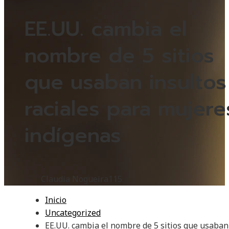
EE.UU. cambia el
nombre de 5 sitios
que usaban insultos
raciales para mujere
indígenas
Claudia Nogueira
115
Inicio
Uncategorized
EE.UU. cambia el nombre de 5 sitios que usaban