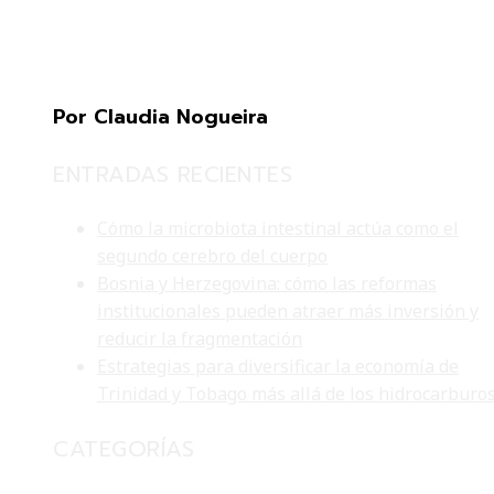
Por Claudia Nogueira
ENTRADAS RECIENTES
Cómo la microbiota intestinal actúa como el
segundo cerebro del cuerpo
Bosnia y Herzegovina: cómo las reformas
institucionales pueden atraer más inversión y
reducir la fragmentación
Estrategias para diversificar la economía de
Trinidad y Tobago más allá de los hidrocarburo
CATEGORÍAS