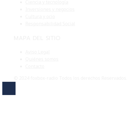
Ciencia y tecnología
Inversiones y negocios
Cultura y ocio
Responsabilidad Social
MAPA DEL SITIO
Aviso Legal
Quiénes somos
Contacto
© 2024 foxbox-radio Todos los derechos Reservados.