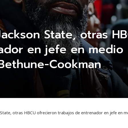
ackson State, otras H
ador en jefe en medio 
 Bethune-Cookman
 State, otras HBCU ofrecieron trabajos de entrenador en jefe en