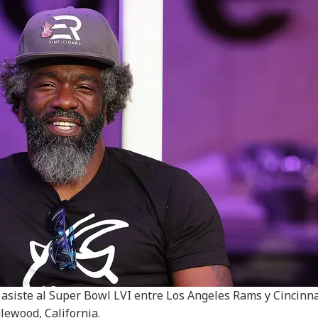
 asiste al Super Bowl LVI entre Los Angeles Rams y Cincinna
lewood, California.