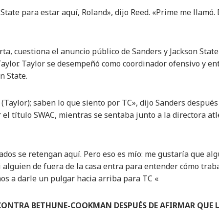
 State para estar aquí, Roland», dijo Reed. «Prime me llamó
ierta, cuestiona el anuncio público de Sanders y Jackson Sta
 Taylor. Taylor se desempeñó como coordinador ofensivo y e
n State.
Taylor); saben lo que siento por TC», dijo Sanders después d
el título SWAC, mientras se sentaba junto a la directora atlé
dos se retengan aquí. Pero eso es mío: me gustaría que alg
 alguien de fuera de la casa entra para entender cómo trab
s a darle un pulgar hacia arriba para TC «
 CONTRA BETHUNE-COOKMAN DESPUÉS DE AFIRMAR QUE 