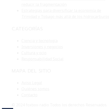
reducir la fragmentación
Estrategias para diversificar la economía de
Trinidad y Tobago más allá de los hidrocarburo
CATEGORÍAS
Ciencia y tecnología
Inversiones y negocios
Cultura y ocio
Responsabilidad Social
MAPA DEL SITIO
Aviso Legal
Quiénes somos
Contacto
© 2024 foxbox-radio Todos los derechos Reservados.