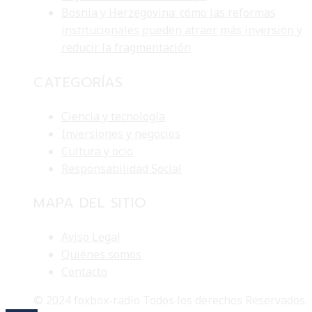
Bosnia y Herzegovina: cómo las reformas
institucionales pueden atraer más inversión y
reducir la fragmentación
CATEGORÍAS
Ciencia y tecnología
Inversiones y negocios
Cultura y ocio
Responsabilidad Social
MAPA DEL SITIO
Aviso Legal
Quiénes somos
Contacto
© 2024 foxbox-radio Todos los derechos Reservados.