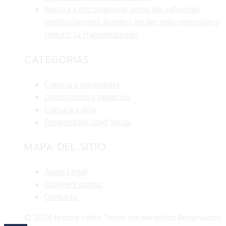
Bosnia y Herzegovina: cómo las reformas
institucionales pueden atraer más inversión y
reducir la fragmentación
CATEGORÍAS
Ciencia y tecnología
Inversiones y negocios
Cultura y ocio
Responsabilidad Social
MAPA DEL SITIO
Aviso Legal
Quiénes somos
Contacto
© 2024 foxbox-radio Todos los derechos Reservados.