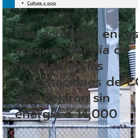
Cultura y ocio
Responsabilidad Social
Uncategorized
Dos acusados ​​en lo
ataques del día de
Navidad en las
subestaciones de C
que dejaron sin
energía a 14,000