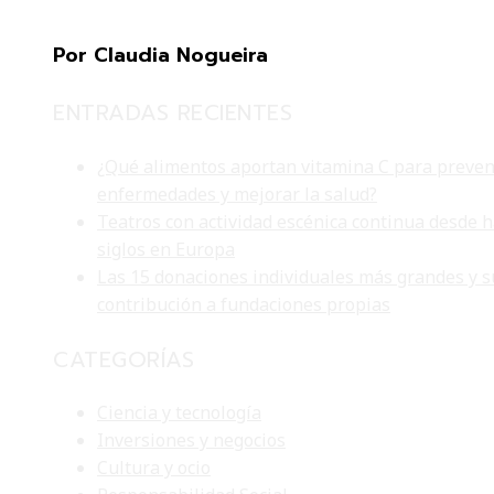
Por Claudia Nogueira
ENTRADAS RECIENTES
¿Qué alimentos aportan vitamina C para preven
enfermedades y mejorar la salud?
Teatros con actividad escénica continua desde 
siglos en Europa
Las 15 donaciones individuales más grandes y s
contribución a fundaciones propias
CATEGORÍAS
Ciencia y tecnología
Inversiones y negocios
Cultura y ocio