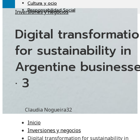
Cultura y ocio
Responsabilidad Social
Inversiones y negocios
Digital transformati
for sustainability in
Argentine business
· 3
Claudia Nogueira
32
Inicio
Inversiones y negocios
Digital transformation for sustainability in