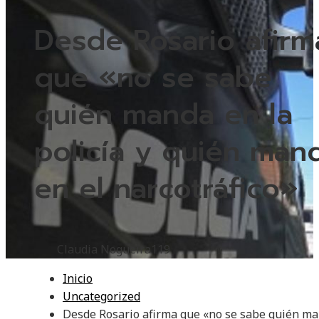
Desde Rosario afirm
que «no se sabe
quién manda en la
policía y quién man
en el narcotráfico»
Claudia Nogueira
119
Inicio
Uncategorized
Desde Rosario afirma que «no se sabe quién m