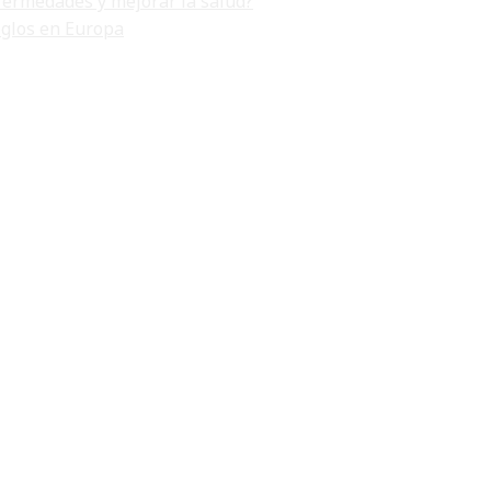
fermedades y mejorar la salud?
iglos en Europa