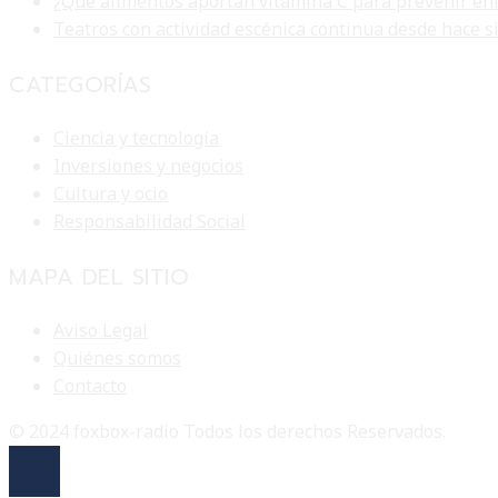
¿Qué alimentos aportan vitamina C para prevenir en
Teatros con actividad escénica continua desde hace s
CATEGORÍAS
Ciencia y tecnología
Inversiones y negocios
Cultura y ocio
Responsabilidad Social
MAPA DEL SITIO
Aviso Legal
Quiénes somos
Contacto
© 2024 foxbox-radio Todos los derechos Reservados.