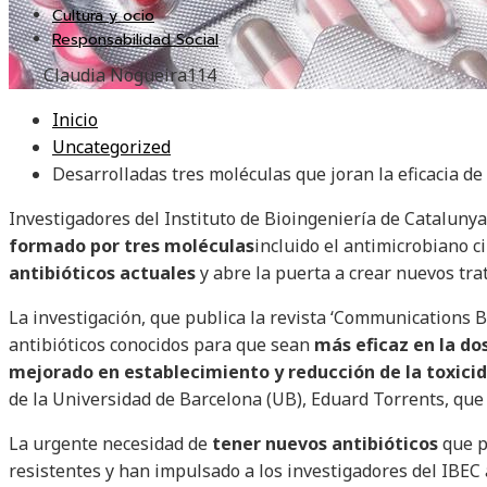
Cultura y ocio
Responsabilidad Social
Claudia Nogueira
114
Inicio
Uncategorized
Desarrolladas tres moléculas que joran la eficacia de 
Investigadores del Instituto de Bioingeniería de Cataluny
formado por tres moléculas
incluido el antimicrobiano c
antibióticos actuales
y abre la puerta a crear nuevos tr
La investigación, que publica la revista ‘Communications B
antibióticos conocidos para que sean
más eficaz en la do
mejorado en
establecimiento y reducción de la toxici
de la Universidad de Barcelona (UB), Eduard Torrents, que d
La urgente necesidad de
tener nuevos antibióticos
que p
resistentes y han impulsado a los investigadores del IBEC 