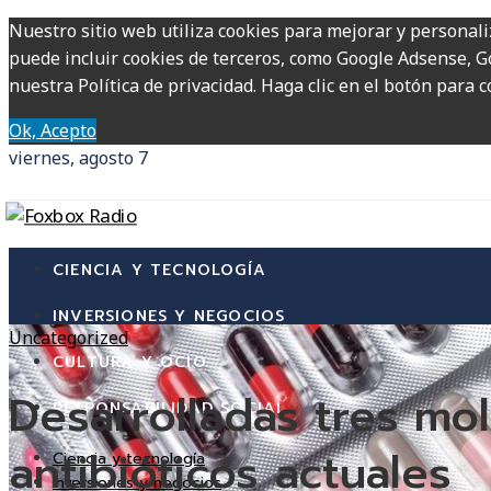
Nuestro sitio web utiliza cookies para mejorar y personali
puede incluir cookies de terceros, como Google Adsense, Go
nuestra Política de privacidad. Haga clic en el botón para c
Ok, Acepto
viernes, agosto 7
CIENCIA Y TECNOLOGÍA
INVERSIONES Y NEGOCIOS
Uncategorized
CULTURA Y OCIO
Desarrolladas tres mol
RESPONSABILIDAD SOCIAL
antibióticos actuales
Ciencia y tecnología
Inversiones y negocios